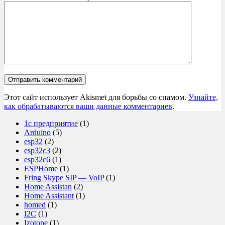
Отправить комментарий
Этот сайт использует Akismet для борьбы со спамом.
Узнайте,
как обрабатываются ваши данные комментариев
.
1с предприятие
(1)
Arduino
(5)
esp32
(2)
esp32c3
(2)
esp32c6
(1)
ESPHome
(1)
Fring Skype SIP — VoIP
(1)
Home Assistan
(2)
Home Assistant
(1)
homed
(1)
I2C
(1)
Izotope
(1)