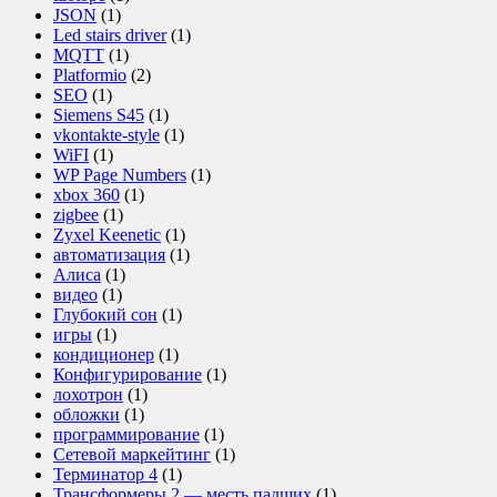
JSON
(1)
Led stairs driver
(1)
MQTT
(1)
Platformio
(2)
SEO
(1)
Siemens S45
(1)
vkontakte-style
(1)
WiFI
(1)
WP Page Numbers
(1)
xbox 360
(1)
zigbee
(1)
Zyxel Keenetic
(1)
автоматизация
(1)
Алиса
(1)
видео
(1)
Глубокий сон
(1)
игры
(1)
кондиционер
(1)
Конфигурирование
(1)
лохотрон
(1)
обложки
(1)
программирование
(1)
Сетевой маркейтинг
(1)
Терминатор 4
(1)
Трансформеры 2 — месть падших
(1)