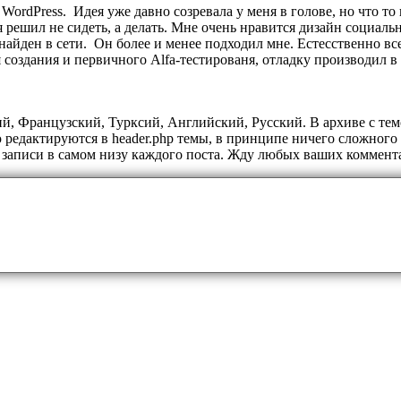
WordPress. Идея уже давно созревала у меня в голове, но что то
и я решил не сидеть, а делать. Мне очень нравится дизайн социа
найден в сети. Он более и менее подходил мне. Естесственно вс
оздания и первичного Alfa-тестированя, отладку производил в 3 бр
ий, Французский, Турксий, Английский, Русский. В архиве с т
 редактируются в header.php темы, в принципе ничего сложного 
й записи в самом низу каждого поста. Жду любых ваших коммента