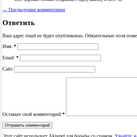
Навигация
← Предыдущие комментарии
по
комментариям
Ответить
Ваш адрес email не будет опубликован.
Обязательные поля пом
Имя
*
Email
*
Сайт
Оставьте свой комментарий
*
Отправить комментарий
Этот сайт использует Akismet для борьбы со спамом.
Узнайте, 