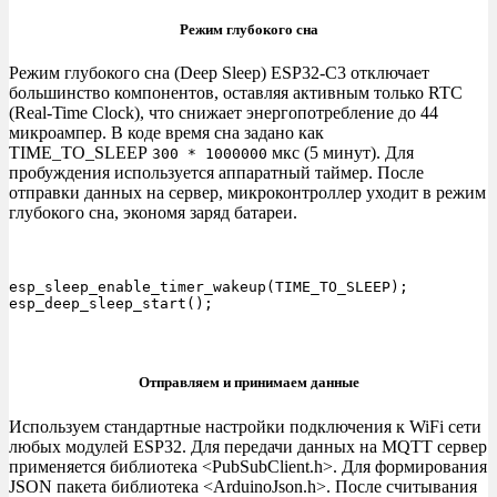
Режим глубокого сна
Режим глубокого сна (Deep Sleep) ESP32-C3 отключает
большинство компонентов, оставляя активным только RTC
(Real-Time Clock), что снижает энергопотребление до 44
микроампер. В коде время сна задано как
TIME_TO_SLEEP
мкс (5 минут). Для
300 * 1000000
пробуждения используется аппаратный таймер. После
отправки данных на сервер, микроконтроллер уходит в режим
глубокого сна, экономя заряд батареи.
esp_sleep_enable_timer_wakeup(TIME_TO_SLEEP);

esp_deep_sleep_start();
Отправляем и принимаем данные
Используем стандартные настройки подключения к WiFi сети
любых модулей ESP32. Для передачи данных на MQTT сервер
применяется библиотека <PubSubClient.h>. Для формирования
JSON пакета библиотека <ArduinoJson.h>. После считывания