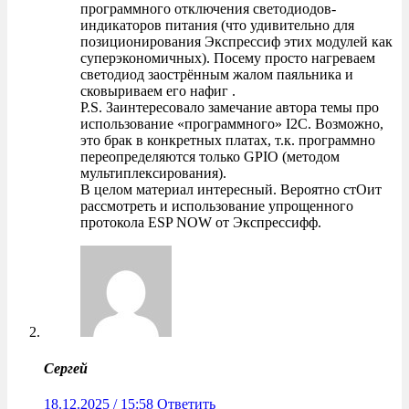
программного отключения светодиодов-
индикаторов питания (что удивительно для
позиционирования Экспрессиф этих модулей как
суперэкономичных). Посему просто нагреваем
светодиод заострённым жалом паяльника и
сковыриваем его нафиг .
P.S. Заинтересовало замечание автора темы про
использование «программного» I2C. Возможно,
это брак в конкретных платах, т.к. программно
переопределяются только GPIO (методом
мультиплексирования).
В целом материал интересный. Вероятно стОит
рассмотреть и использование упрощенного
протокола ESP NOW от Экспрессифф.
Сергей
18.12.2025 / 15:58
Ответить