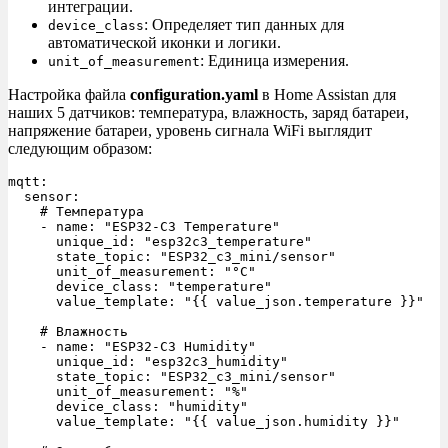
интеграции.
: Определяет тип данных для
device_class
автоматической иконки и логики.
: Единица измерения.
unit_of_measurement
Настройка файла
configuration.yaml
в Home Assistan для
наших 5 датчиков: температура, влажность, заряд батареи,
напряжение батареи, уровень сигнала WiFi выглядит
следующим образом:
mqtt:

  sensor:

    # Температура

    - name: "ESP32-C3 Temperature"

      unique_id: "esp32c3_temperature"

      state_topic: "ESP32_c3_mini/sensor"

      unit_of_measurement: "°C"

      device_class: "temperature"

      value_template: "{{ value_json.temperature }}"

    # Влажность

    - name: "ESP32-C3 Humidity"

      unique_id: "esp32c3_humidity"

      state_topic: "ESP32_c3_mini/sensor"

      unit_of_measurement: "%"

      device_class: "humidity"

      value_template: "{{ value_json.humidity }}"
