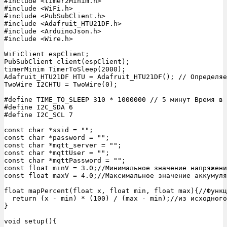
#include <timer2Minim.h>

#include <WiFi.h>

#include <PubSubClient.h>

#include <Adafruit_HTU21DF.h>

#include <ArduinoJson.h>

#include <Wire.h>

WiFiClient espClient;

PubSubClient client(espClient);

timerMinim TimerToSleep(2000);

Adafruit_HTU21DF HTU = Adafruit_HTU21DF(); // Определяе
TwoWire I2CHTU = TwoWire(0);

#define TIME_TO_SLEEP 310 * 1000000 // 5 минут Время в 
#define I2C_SDA 6

#define I2C_SCL 7

const char *ssid = "";

const char *password = "";

const char *mqtt_server = "";

const char *mqttUser = "";

const char *mqttPassword = "";

const float minV = 3.0;//Минимальное значение напряжени
const float maxV = 4.0;//Максимальное значение аккумуля
float mapPercent(float x, float min, float max){//Функц
  return (x - min) * (100) / (max - min);//из исходного
}

void setup(){
