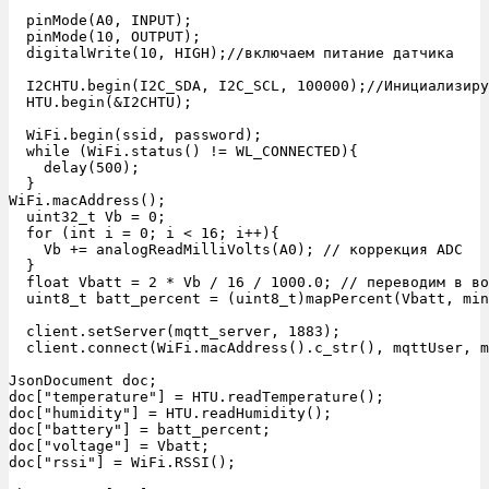
  pinMode(A0, INPUT);

  pinMode(10, OUTPUT);

  digitalWrite(10, HIGH);//включаем питание датчика

  I2CHTU.begin(I2C_SDA, I2C_SCL, 100000);//Инициализиру
  HTU.begin(&I2CHTU);

  WiFi.begin(ssid, password);

  while (WiFi.status() != WL_CONNECTED){

    delay(500);

  }

WiFi.macAddress();

  uint32_t Vb = 0;

  for (int i = 0; i < 16; i++){

    Vb += analogReadMilliVolts(A0); // коррекция ADC

  }

  float Vbatt = 2 * Vb / 16 / 1000.0; // переводим в во
  uint8_t batt_percent = (uint8_t)mapPercent(Vbatt, min
  client.setServer(mqtt_server, 1883);

  client.connect(WiFi.macAddress().c_str(), mqttUser, m
JsonDocument doc;

doc["temperature"] = HTU.readTemperature();

doc["humidity"] = HTU.readHumidity();

doc["battery"] = batt_percent;

doc["voltage"] = Vbatt;

doc["rssi"] = WiFi.RSSI();
