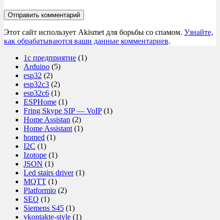
Отправить комментарий
Этот сайт использует Akismet для борьбы со спамом.
Узнайте,
как обрабатываются ваши данные комментариев
.
1с предприятие
(1)
Arduino
(5)
esp32
(2)
esp32c3
(2)
esp32c6
(1)
ESPHome
(1)
Fring Skype SIP — VoIP
(1)
Home Assistan
(2)
Home Assistant
(1)
homed
(1)
I2C
(1)
Izotope
(1)
JSON
(1)
Led stairs driver
(1)
MQTT
(1)
Platformio
(2)
SEO
(1)
Siemens S45
(1)
vkontakte-style
(1)