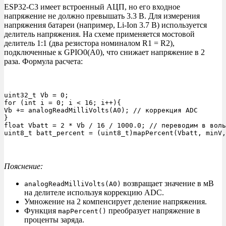
ESP32-C3 имеет встроенный АЦП, но его входное
напряжение не должно превышать 3.3 В. Для измерения
напряжения батареи (например, Li-Ion 3.7 В) используется
делитель напряжения. На схеме применяется мостовой
делитель 1:1 (два резистора номиналом R1 = R2),
подключенные к GPIO0(A0), что снижает напряжение в 2
раза. Формула расчета:
uint32_t Vb = 0; 

for (int i = 0; i < 16; i++){ 

Vb += analogReadMilliVolts(A0); // коррекция ADC 

} 

float Vbatt = 2 * Vb / 16 / 1000.0; // переводим в воль
uint8_t batt_percent = (uint8_t)mapPercent(Vbatt, minV,
Пояснение:
возвращает значение в мВ
analogReadMilliVolts(A0)
на делителе используя коррекцию ADC.
Умножение на 2 компенсирует деление напряжения.
Функция
преобразует напряжение в
mapPercent()
проценты заряда.