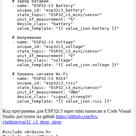
    # Заряд батареи

    - name: "ESP32-C3 Battery"

      unique_id: "esp32c3_battery"

      state_topic: "ESP32_c3_mini/sensor"

      unit_of_measurement: "%"

      device_class: "battery"

      value_template: "{{ value_json.battery }}"

    # Напряжение

    - name: "ESP32-C3 Voltage"

      unique_id: "esp32c3_voltage"

      state_topic: "ESP32_c3_mini/sensor"

      unit_of_measurement: "V"

      device_class: "voltage"

      value_template: "{{ value_json.voltage }}"

    # Уровень сигнала Wi-Fi

    - name: "ESP32-C3 RSSI"

      unique_id: "esp32c3_rssi"

      state_topic: "ESP32_c3_mini/sensor"

      unit_of_measurement: "dBm"

      device_class: "signal_strength"

      value_template: "{{ value_json.rssi }}"
Код программы для ESP32c3 super mini написан в Code Visual
Studio доступен на github
https://github.com/lvs-
vladimir/esp32_c3_deep_sleep
#include <Arduino.h>
