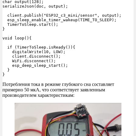
char output[128];

serializeJson(doc, output);

  client.publish("ESP32_c3_mini/sensor", output);

  esp_sleep_enable_timer_wakeup(TIME_TO_SLEEP);

  TimerToSleep.start();

}

void loop(){

  if (TimerToSleep.isReady()){

    digitalWrite(10, LOW);

    client.disconnect();

    WiFi.disconnect();

    esp_deep_sleep_start();

  }

}
Потребления тока в режиме глубокого сна составляет
примерно 50 мкА, что соответствует заявленным
производителем характеристикам: