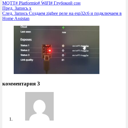
MQTT
#
Platformio
#
WiFI
#
Глубокий сон
Пред.
Запись
x
След.
Запись
Создаем zigbee реле на esp32c6 и подключаем в
Home Assistan
комментария 3