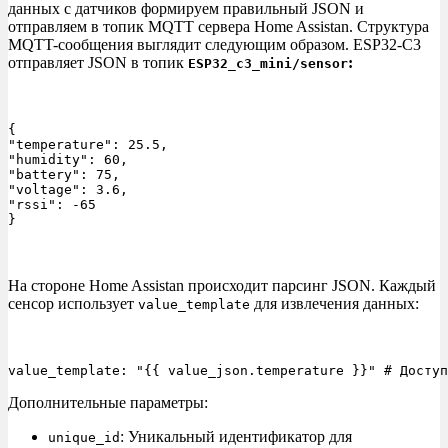
данных с датчиков формируем правильный JSON и
отправляем в топик MQTT сервера Home Assistan. Структура
MQTT-сообщения выглядит следующим образом. ESP32-C3
отправляет JSON в топик
:
ESP32_c3_mini/sensor
{ 

"temperature": 25.5, 

"humidity": 60, 

"battery": 75, 

"voltage": 3.6, 

"rssi": -65 

}
На стороне Home Assistan происходит парсинг JSON. Каждый
сенсор использует
для извлечения данных:
value_template
value_template: "{{ value_json.temperature }}" # Доступ
Дополнительные параметры:
: Уникальный идентификатор для
unique_id