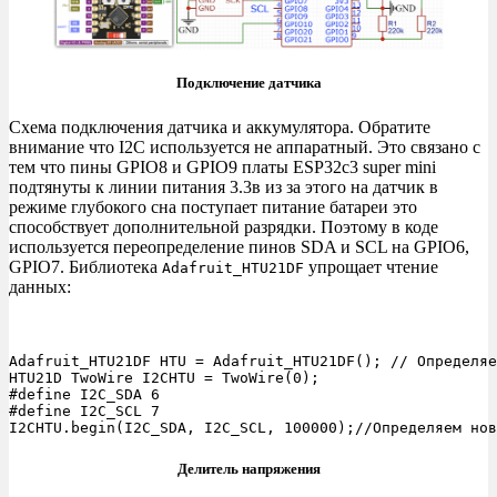
Подключение датчика
Схема подключения датчика и аккумулятора. Обратите
внимание что I2C используется не аппаратный. Это связано с
тем что пины GPIO8 и GPIO9 платы ESP32c3 super mini
подтянуты к линии питания 3.3в из за этого на датчик в
режиме глубокого сна поступает питание батареи это
способствует дополнительной разрядки. Поэтому в коде
используется переопределение пинов SDA и SCL на GPIO6,
GPIO7. Библиотека
упрощает чтение
Adafruit_HTU21DF
данных:
Adafruit_HTU21DF HTU = Adafruit_HTU21DF(); // Определяе
HTU21D TwoWire I2CHTU = TwoWire(0);

#define I2C_SDA 6

#define I2C_SCL 7

I2CHTU.begin(I2C_SDA, I2C_SCL, 100000);//Определяем нов
Делитель напряжения