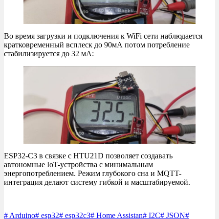
Во время загрузки и подключения к WiFi сети наблюдается
кратковременный всплеск до 90мА потом потребление
стабилизируется до 32 мА:
ESP32-C3 в связке с HTU21D позволяет создавать
автономные IoT-устройства с минимальным
энергопотреблением. Режим глубокого сна и MQTT-
интеграция делают систему гибкой и масштабируемой.
#
Arduino
#
esp32
#
esp32c3
#
Home Assistan
#
I2C
#
JSON
#